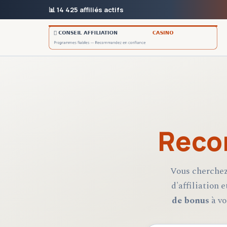
📊
14 425
affiliés actifs
Reco
Vous cherchez
d'affiliation 
de bonus
à vo