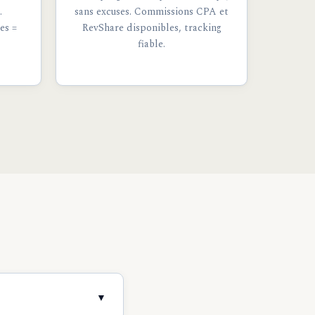
.
sans excuses. Commissions CPA et
es =
RevShare disponibles, tracking
fiable.
▼