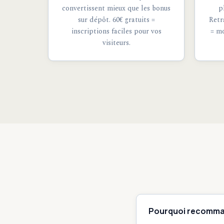
convertissent mieux que les bonus
p
sur dépôt. 60€ gratuits =
Retr
inscriptions faciles pour vos
= mo
visiteurs.
Pourquoi recomman