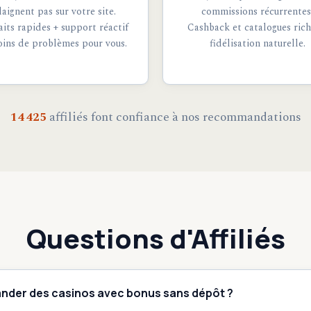
laignent pas sur votre site.
commissions récurrentes
aits rapides + support réactif
Cashback et catalogues rich
ins de problèmes pour vous.
fidélisation naturelle.
14 425
affiliés font confiance à nos recommandations
Questions d'Affiliés
der des casinos avec bonus sans dépôt ?