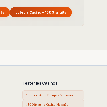
rts
Lutecia Casino — 15€ Gratuits
Tester les Casinos
20€ Gratuits → Europe777 Casino
15€ Offerts → Casino Hermès