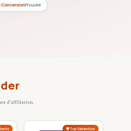

Conversion
Prouvée
der
es d'affiliation.
tants
🛡️ Top Rétention