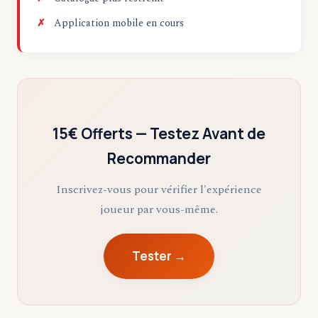
Application mobile en cours
15€ Offerts — Testez Avant de
Recommander
Inscrivez-vous pour vérifier l'expérience
joueur par vous-même.
Tester →