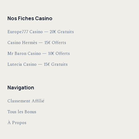
Nos Fiches Casino
Europe777 Casino — 20€ Gratuits
Casino Hermès — 15€ Offerts
Mr Baron Casino — 10€ Offerts
Lutecia Casino — 15€ Gratuits
Navigation
Classement Affilié
Tous les Bonus
À Propos